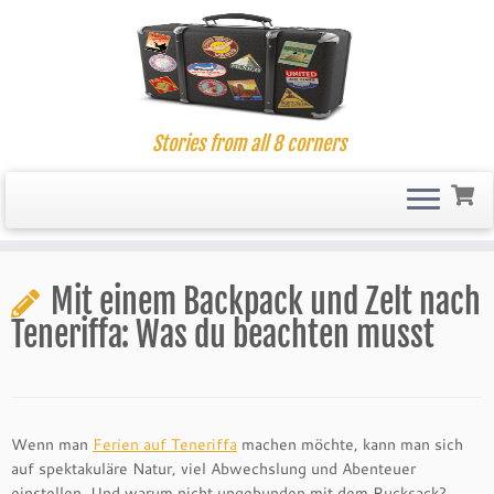
Stories from all 8 corners
Skip
to
Mit einem Backpack und Zelt nach
content
Teneriffa: Was du beachten musst
Wenn man
Ferien auf Teneriffa
machen möchte, kann man sich
auf spektakuläre Natur, viel Abwechslung und Abenteuer
einstellen. Und warum nicht ungebunden mit dem Rucksack?