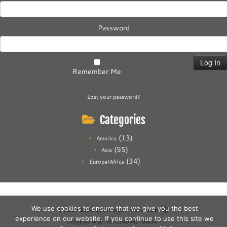
Password
Remember Me
Lost your password?
Categories
(13)
America
(55)
Asia
(34)
Europe/Africa
We use cookies to ensure that we give you the best
·
© 2026
Backpackerinsight
·
Powered by
·
experience on our website. If you continue to use this site we
Designed with the
Customizr theme
·