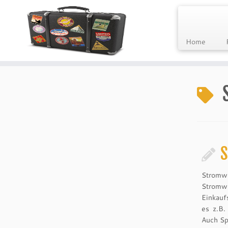
Home
Skip
to
content
S
Stromwe
Stromw
Einkauf
es z.B.
Auch Sp