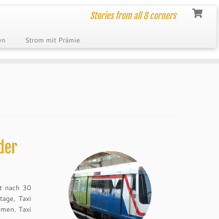
Stories from all 8 corners
en
Strom mit Prämie
der
t nach 30
tage, Taxi
hmen. Taxi