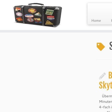
Home
Skip
to
content
B
Skyt
Übermüd
Minuten
4-fach 