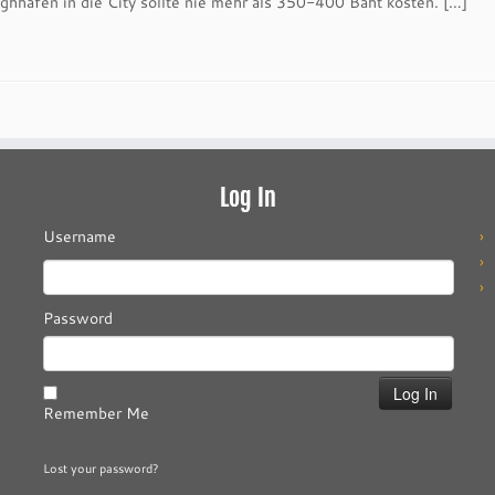
ghhafen in die City sollte nie mehr als 350-400 Baht kosten. […]
Log In
Username
Password
Remember Me
Lost your password?