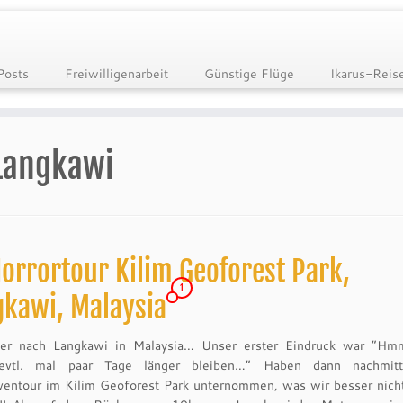
Posts
Freiwilligenarbeit
Günstige Flüge
Ikarus-Reis
Langkawi
orrortour Kilim Geoforest Park,
1
gkawi, Malaysia
her nach Langkawi in Malaysia… Unser erster Eindruck war “H
evtl. mal paar Tage länger bleiben…” Haben dann nachmitt
entour im Kilim Geoforest Park unternommen, was wir besser nich