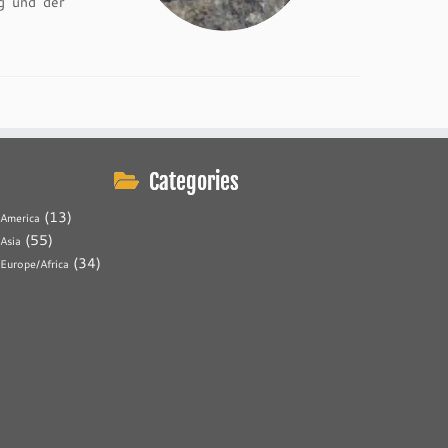
g und der
Categories
(13)
America
(55)
Asia
(34)
Europe/Africa