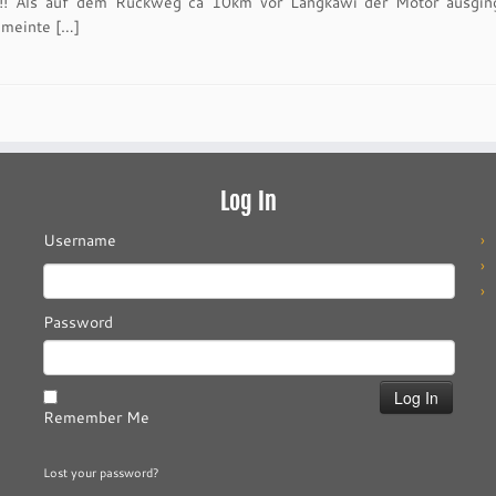
!!! Als auf dem Rückweg ca 10km vor Langkawi der Motor ausgin
 meinte […]
Log In
Username
Password
Remember Me
Lost your password?