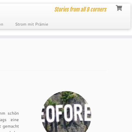
Stories from all 8 corners
en
Strom mit Prämie
mmm schön
ags eine
t gemacht