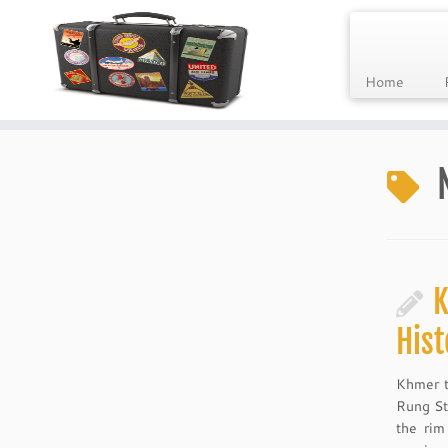
Home
Skip
to
content
K
Hist
Khmer t
Rung St
the rim