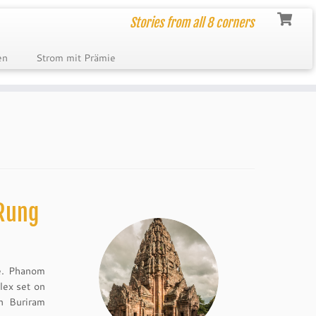
Stories from all 8 corners
en
Strom mit Prämie
 Rung
ce. Phanom
lex set on
n Buriram