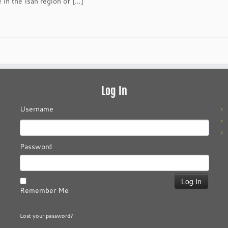
 in the Isan region of […]
Log In
Username
Password
Remember Me
Lost your password?